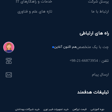
پرسنل شرکت
خدمات و راهکارهای IT
ارتباط با ما
تازه های علم و فناوری
راه های ارتباطی
چت با یک متخصص
هم اکنون آنلاین
تلفن : 66873954-21-98+
ارسال پیام
تبلیغات هدفمند
دوره آموزشی
قیمت تیرآهن
خرید تجهیزات فیبر نوری
خرید شیرآلات بهداشتی