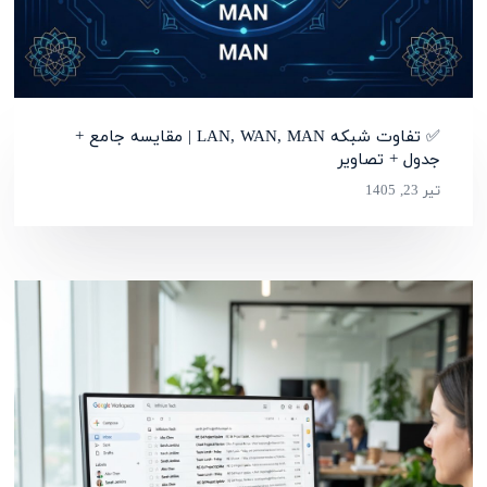
✅ تفاوت شبکه LAN, WAN, MAN | مقایسه جامع +
جدول + تصاویر
تیر 23, 1405