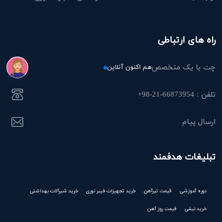
راه های ارتباطی
چت با یک متخصص
هم اکنون آنلاین
تلفن : 66873954-21-98+
ارسال پیام
تبلیغات هدفمند
دوره آموزشی
قیمت تیرآهن
خرید تجهیزات فیبر نوری
خرید شیرآلات بهداشتی
خرید نبشی
قیمت روز آهن