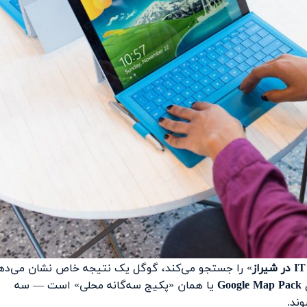
» را جستجو می‌کند، گوگل یک نتیجه خاص نشان می‌ده
ل
Google Map Pack
یا همان «پکیج سه‌گانه محلی» است — سه
ند.