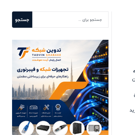
جستجو
ن
 خرید