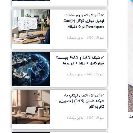
✅ آموزش تصویری ساخت
ایمیل تجاری گوگل (Google
Workspace) در ۵ دقیقه
تیر 18, 1405
بدون دیدگاه
✅ شبکه LAN و WAN چیست؟
فرق کامل + مزایا + کاربردها
تیر 15, 1405
بدون دیدگاه
✅ آموزش اتصال لپتاپ به
شبکه داخلی (LAN) | تصویری +
گام به گام
د
تیر 10, 1405
بدون دیدگاه