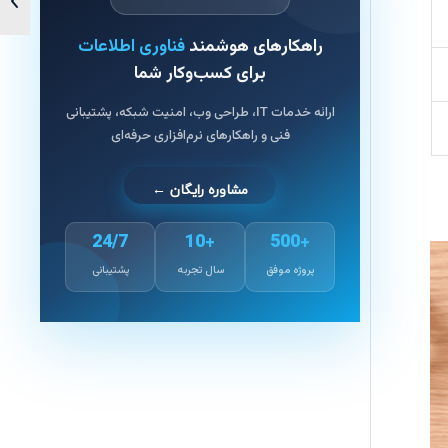
راهکارهای هوشمند
فناوری اطلاعات
برای کسب‌وکار شما
ارائه خدمات IT، طراحی وب، امنیت شبکه، پشتیبانی
فنی و راهکارهای نرم‌افزاری حرفه‌ای
مشاوره رایگان ←
24/7
+10
+500
پروژه موفق
سال تجربه
پشتیبانی