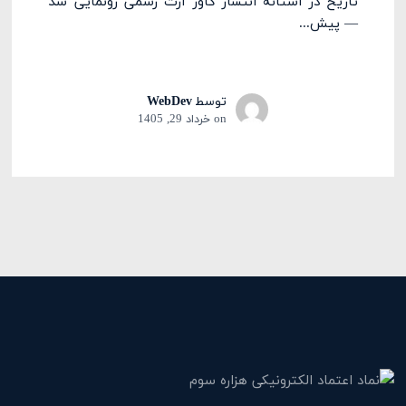
تاریخ در آستانه انتشار کاور آرت رسمی رونمایی شد
— پیش...
توسط
WebDev
on
خرداد 29, 1405