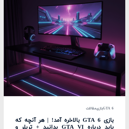
GTA 6
بازی
مقالات
بازی GTA 6 بالاخره آمد! | هر آنچه که
باید درباره GTA VI بدانید + تریلر و