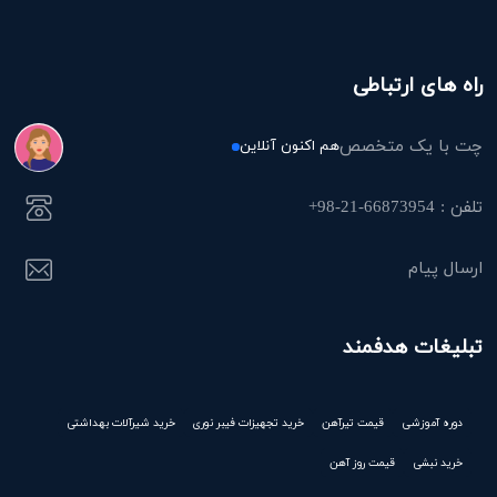
راه های ارتباطی
چت با یک متخصص
هم اکنون آنلاین
تلفن : 66873954-21-98+
ارسال پیام
تبلیغات هدفمند
دوره آموزشی
قیمت تیرآهن
خرید تجهیزات فیبر نوری
خرید شیرآلات بهداشتی
خرید نبشی
قیمت روز آهن