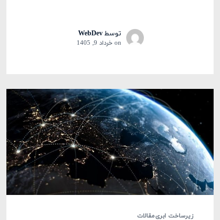
توسط
WebDev
on
خرداد 9, 1405
زیرساخت ابری
مقالات