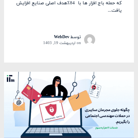
که حمله باج افزار ها با 84٪هدف اصلی صنایع افزایش
یافت...
توسط
WebDev
on
اردیبهشت 19, 1403