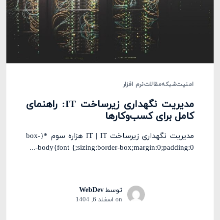
امنیت
شبکه
مقالات
نرم افزار
مدیریت نگهداری زیرساخت IT: راهنمای
کامل برای کسب‌وکارها
مدیریت نگهداری زیرساخت IT | IT هزاره سوم *{box-
sizing:border-box;margin:0;padding:0;} body{font-...
توسط
WebDev
on
اسفند 6, 1404