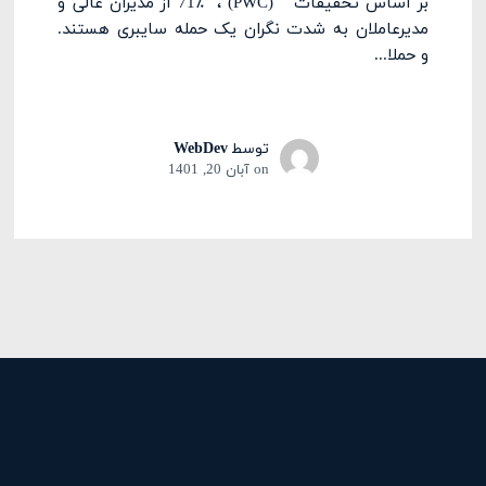
بر اساس تحقیقات (PWC) ، 71٪ از مدیران عالی و
مدیرعاملان به شدت نگران یک حمله سایبری هستند.
و حملا...
توسط
WebDev
on
آبان 20, 1401