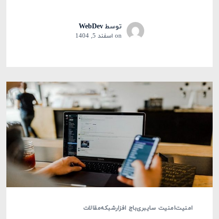
توسط
WebDev
on
اسفند 5, 1404
امنیت
امنیت سایبری
باج افزار
شبکه
مقالات