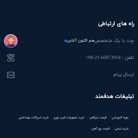
راه های ارتباطی
چت با یک متخصص
هم اکنون آنلاین
تلفن : 66873954-21-98+
ارسال پیام
تبلیغات هدفمند
دوره آموزشی
قیمت تیرآهن
خرید تجهیزات فیبر نوری
خرید شیرآلات بهداشتی
خرید نبشی
قیمت روز آهن