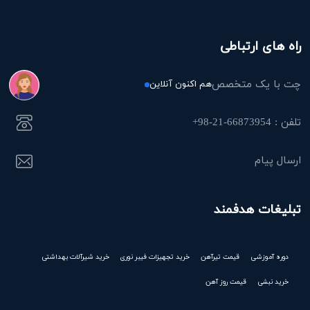
راه های ارتباطی
چت با یک متخصص
هم اکنون آنلاین
تلفن : 66873954-21-98+
ارسال پیام
تبلیغات هدفمند
دوره آموزشی
قیمت تیرآهن
خرید تجهیزات فیبر نوری
خرید شیرآلات بهداشتی
خرید نبشی
قیمت روز آهن