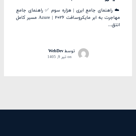
☁️ راهنمای جامع ابری | هزاره سوم ✅ راهنمای جامع
مهاجرت به ابر مایکروسافت Azure | ۲۰۲۶ مسیر کامل
انتق...
توسط
WebDev
on
تیر 9, 1405