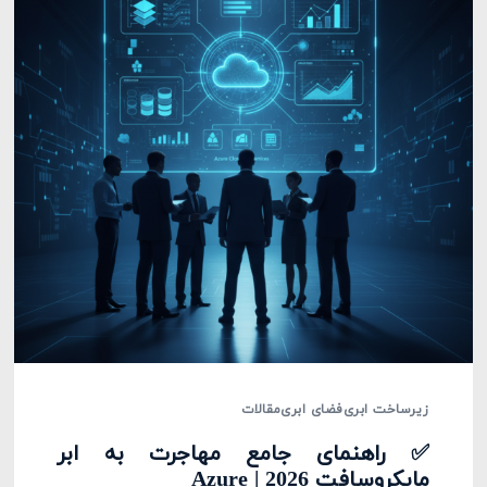
زیرساخت ابری
فضای ابری
مقالات
✅ راهنمای جامع مهاجرت به ابر
مایکروسافت Azure | 2026