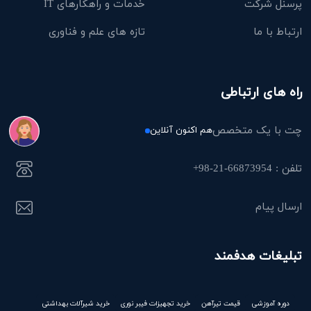
پرسنل شرکت
خدمات و راهکارهای IT
ارتباط با ما
تازه های علم و فناوری
راه های ارتباطی
چت با یک متخصص
هم اکنون آنلاین
تلفن : 66873954-21-98+
ارسال پیام
تبلیغات هدفمند
دوره آموزشی
قیمت تیرآهن
خرید تجهیزات فیبر نوری
خرید شیرآلات بهداشتی