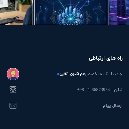
راه های ارتباطی
چت با یک متخصص
هم اکنون آنلاین
تلفن : 66873954-21-98+
ارسال پیام