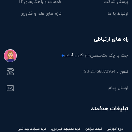
پرسنل شرکت
خدمات و راهکارهای IT
ارتباط با ما
تازه های علم و فناوری
راه های ارتباطی
چت با یک متخصص
هم اکنون آنلاین
تلفن : 66873954-21-98+
ارسال پیام
تبلیغات هدفمند
دوره آموزشی
قیمت تیرآهن
خرید تجهیزات فیبر نوری
خرید شیرآلات بهداشتی