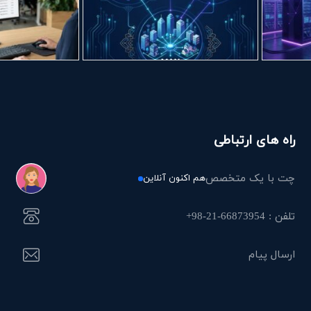
راه های ارتباطی
چت با یک متخصص
هم اکنون آنلاین
تلفن : 66873954-21-98+
ارسال پیام