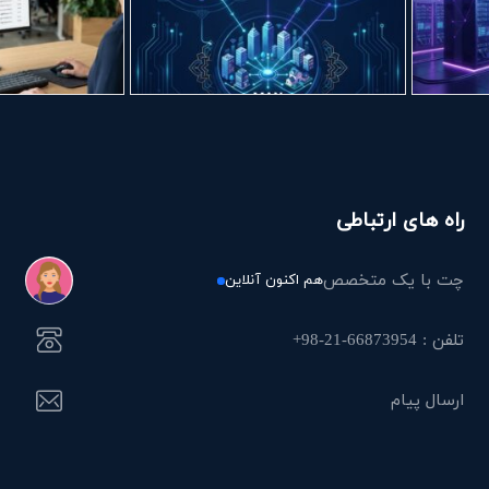
راه های ارتباطی
چت با یک متخصص
هم اکنون آنلاین
تلفن : 66873954-21-98+
ارسال پیام