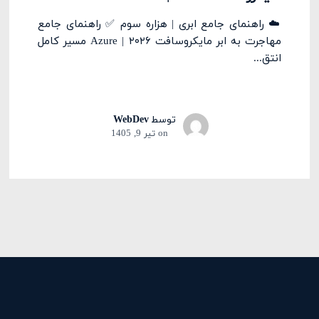
☁️ راهنمای جامع ابری | هزاره سوم ✅ راهنمای جامع
مهاجرت به ابر مایکروسافت Azure | ۲۰۲۶ مسیر کامل
انتق...
توسط
WebDev
on
تیر 9, 1405