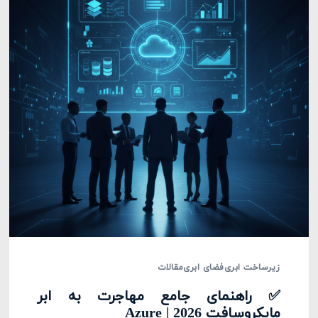
زیرساخت ابری
فضای ابری
مقالات
✅ راهنمای جامع مهاجرت به ابر
مایکروسافت Azure | 2026