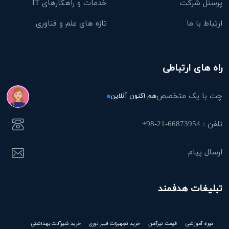
پرسنل شرکت
خدمات و راهکارهای IT
ارتباط با ما
تازه های علم و فناوری
راه های ارتباطی
چت با یک متخصص
هم اکنون آنلاین
تلفن : 66873954-21-98+
ارسال پیام
تبلیغات هدفمند
دوره آموزشی
قیمت تیرآهن
خرید تجهیزات فیبر نوری
خرید شیرآلات بهداشتی