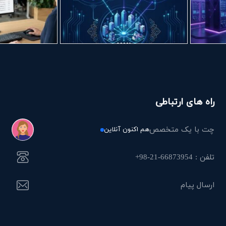
راه های ارتباطی
چت با یک متخصص
هم اکنون آنلاین
تلفن : 66873954-21-98+
ارسال پیام