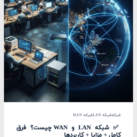
شبکه
شبکه LAN
شبکه WAN
✅ شبکه LAN و WAN چیست؟ فرق
کامل + مزایا + کاربردها