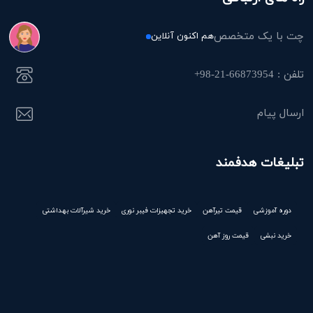
چت با یک متخصص
هم اکنون آنلاین
تلفن : 66873954-21-98+
ارسال پیام
تبلیغات هدفمند
دوره آموزشی
قیمت تیرآهن
خرید تجهیزات فیبر نوری
خرید شیرآلات بهداشتی
خرید نبشی
قیمت روز آهن