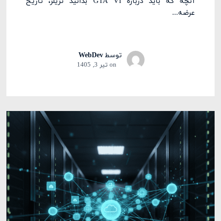
آنچه که باید درباره GTA VI بدانید تریلر، تاریخ
عرضه...
توسط
WebDev
on
تیر 3, 1405