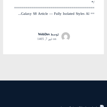
/*
==========================================
== Galaxy S8 Article — Fully Isolated Styles Al...
توسط
WebDev
on
تیر 7, 1405