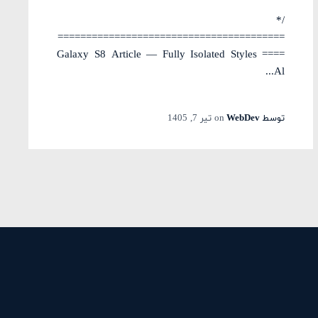
/*
========================================
==== Galaxy S8 Article — Fully Isolated Styles
Al...
توسط
WebDev
on
تیر 7, 1405