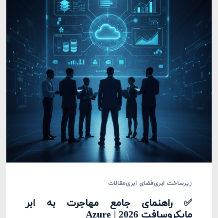
زیرساخت ابری
فضای ابری
مقالات
✅ راهنمای جامع مهاجرت به ابر
مایکروسافت Azure | 2026