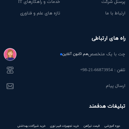
پرسنل شرکت
خدمات و راهکارهای IT
ارتباط با ما
تازه های علم و فناوری
راه های ارتباطی
چت با یک متخصص
هم اکنون آنلاین
تلفن : 66873954-21-98+
ارسال پیام
تبلیغات هدفمند
دوره آموزشی
قیمت تیرآهن
خرید تجهیزات فیبر نوری
خرید شیرآلات بهداشتی