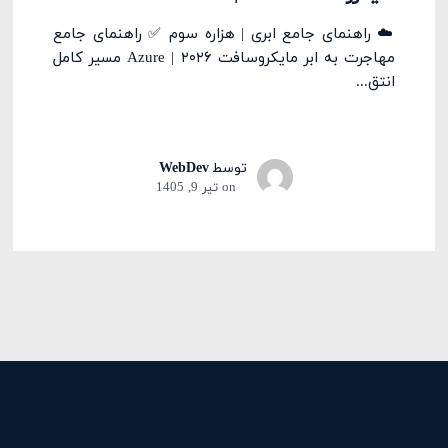
☁️ راهنمای جامع ابری | هزاره سوم ✅ راهنمای جامع
مهاجرت به ابر مایکروسافت Azure | ۲۰۲۶ مسیر کامل
انتق...
توسط
WebDev
on
تیر 9, 1405