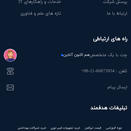
پرسنل شرکت
خدمات و راهکارهای IT
ارتباط با ما
تازه های علم و فناوری
راه های ارتباطی
چت با یک متخصص
هم اکنون آنلاین
تلفن : 66873954-21-98+
ارسال پیام
تبلیغات هدفمند
دوره آموزشی
قیمت تیرآهن
خرید تجهیزات فیبر نوری
خرید شیرآلات بهداشتی