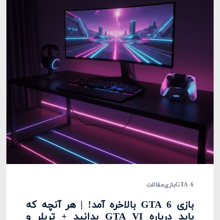
GTA 6
بازی
مقالات
بازی GTA 6 بالاخره آمد! | هر آنچه که
باید درباره GTA VI بدانید + تریلر و