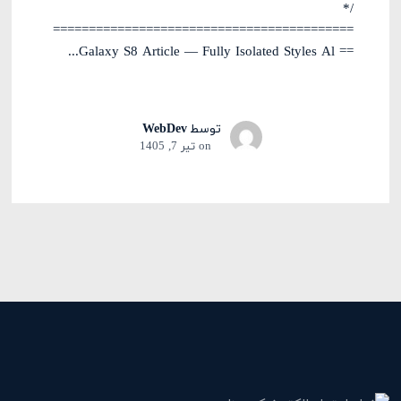
/*
==========================================
== Galaxy S8 Article — Fully Isolated Styles Al...
توسط
WebDev
on
تیر 7, 1405