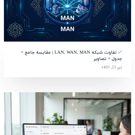
✅ تفاوت شبکه LAN, WAN, MAN | مقایسه جامع +
جدول + تصاویر
تیر 23, 1405