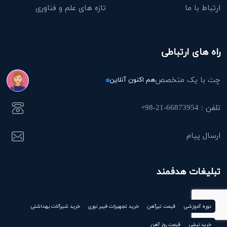
ارتباط با ما
تازه های علم و فناوری
راه های ارتباطی
چت با یک متخصص
هم اکنون آنلاین
تلفن : 66873954-21-98+
ارسال پیام
تبلیغات هدفمند
دوره آموزشی
قیمت تیرآهن
خرید تجهیزات فیبر نوری
خرید شیرآلات بهداشتی
خرید نبشی
قیمت روز آهن