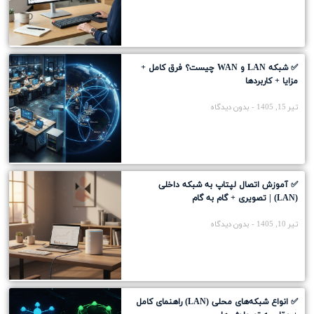
✅ شبکه LAN و WAN چیست؟ فرق کامل +
مزایا + کاربردها
تیر 15, 1405
بدون دیدگاه
✅ آموزش اتصال لپتاپ به شبکه داخلی
(LAN) | تصویری + گام به گام
تیر 10, 1405
بدون دیدگاه
✅ انواع شبکه‌های محلی (LAN) راهنمای کامل