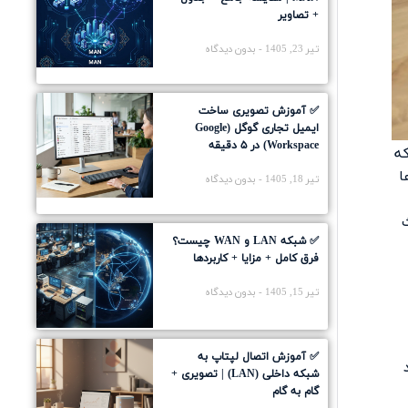
+ تصاویر
تیر 23, 1405
بدون دیدگاه
✅ آموزش تصویری ساخت
ایمیل تجاری گوگل (Google
Workspace) در ۵ دقیقه
ه
ا
تیر 18, 1405
بدون دیدگاه
ث
✅ شبکه LAN و WAN چیست؟
فرق کامل + مزایا + کاربردها
تیر 15, 1405
بدون دیدگاه
✅ آموزش اتصال لپتاپ به
شبکه داخلی (LAN) | تصویری +
گام به گام