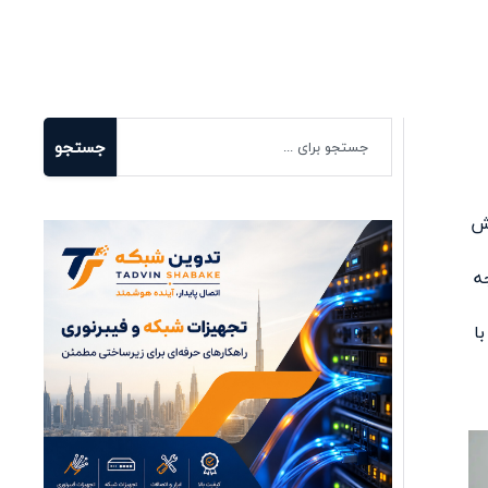
جستجو
یش
ه
ا