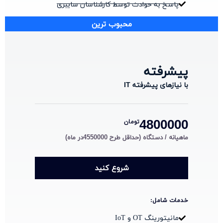
پاسخ به حوادث توسط کارشناسان سایبری
محبوب ترین
پیشرفته
با نیازهای پیشرفته IT
4800000
تومان
ماهیانه / دستگاه (حداقل طرح 4550000در ماه)
شروع کنید
خدمات شامل:
مانیتورینگ OT و IoT