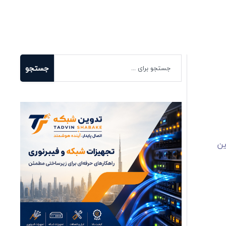
جستجو
اً مهمترین