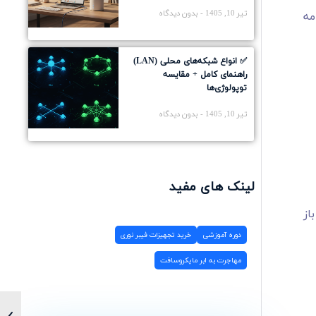
امه
تیر 10, 1405
بدون دیدگاه
✅ انواع شبکه‌های محلی (LAN)
راهنمای کامل + مقایسه
توپولوژی‌ها
تیر 10, 1405
بدون دیدگاه
لینک های مفید
از
دوره آموزشی
خرید تجهیزات فیبر نوری
مهاجرت به ابر مایکروسافت