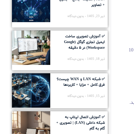
+ تصاویر
تیر 23, 1405
بدون دیدگاه
✅ آموزش تصویری ساخت
ایمیل تجاری گوگل (Google
Workspace) در ۵ دقیقه
اگر می خواهید بیشتر در مورد سیستم عامل مک خود بدانید، بهترین ویژگی های MacOS Venture را بررسی کنید، همچنین 10
تیر 18, 1405
بدون دیدگاه
✅ شبکه LAN و WAN چیست؟
فرق کامل + مزایا + کاربردها
تیر 15, 1405
بدون دیدگاه
✅ آموزش اتصال لپتاپ به
شبکه داخلی (LAN) | تصویری +
گام به گام