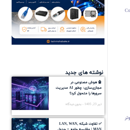
Command + Opti
نوشته های جدید
🤖 هوش مصنوعی در
مجازی‌سازی: چطور AI مدیریت
سرورها را متحول کرد؟
تیر 23, 1405
بدون دیدگاه
تر
✅ تفاوت شبکه LAN, WAN,
MAN | مقایسه جامع + جدول