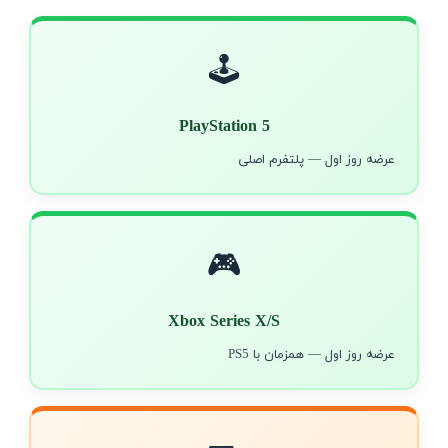
🕹️
PlayStation 5
عرضه روز اول — پلتفرم اصلی
🎮
Xbox Series X/S
عرضه روز اول — همزمان با PS5