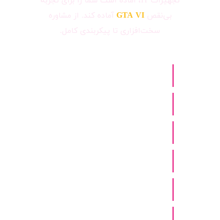
تجهیزات IT، آماده است شما را برای تجربه
بی‌نقص
GTA VI
آماده کند. از مشاوره
سخت‌افزاری تا پیکربندی کامل.
🖥️ مونتاژ سیستم گیمینگ حرفه‌ای
🕹️ تأمین PS5 و Xbox Series X
⚡ ارتقای کارت گرافیک و رم
🎮 تجهیزات جانبی گیمینگ
🔧 پشتیبانی و تعمیرات سخت‌افزار
💡 مشاوره رایگان سخت‌افزاری