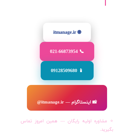
🌐 itmanage.ir
📞 021-66873954
📱 09128509680
📸 اینستاگرام — itmanage.ir@
⭐ مشاوره اولیه رایگان — همین امروز تماس
بگیرید.