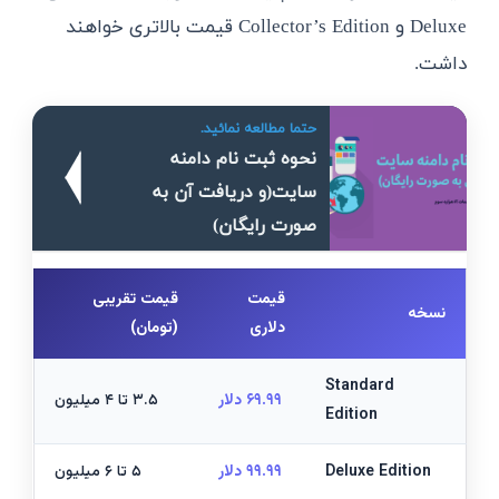
Deluxe و Collector’s Edition قیمت بالاتری خواهند
داشت.
حتما مطالعه نمائید.
نحوه ثبت نام دامنه
سایت(و دریافت آن به
صورت رایگان)
قیمت
قیمت تقریبی
نسخه
دلاری
(تومان)
Standard
۶۹.۹۹ دلار
۳.۵ تا ۴ میلیون
Edition
Deluxe Edition
۹۹.۹۹ دلار
۵ تا ۶ میلیون