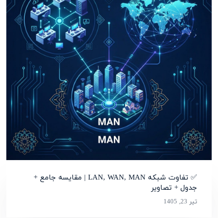
✅ تفاوت شبکه LAN, WAN, MAN | مقایسه جامع +
جدول + تصاویر
تیر 23, 1405