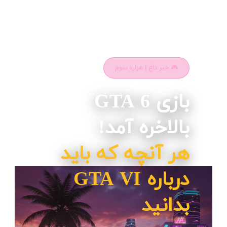
🎮 خبر داغ | هزاره سوم
بازی GTA 6
بالاخره آمد!
هر آنچه که باید
درباره GTA VI
بدانید