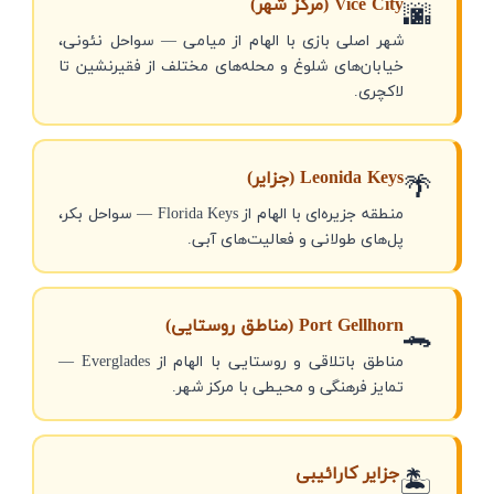
Vice City (مرکز شهر)
🌆
شهر اصلی بازی با الهام از میامی — سواحل نئونی،
خیابان‌های شلوغ و محله‌های مختلف از فقیرنشین تا
لاکچری.
Leonida Keys (جزایر)
🌴
منطقه جزیره‌ای با الهام از Florida Keys — سواحل بکر،
پل‌های طولانی و فعالیت‌های آبی.
Port Gellhorn (مناطق روستایی)
🐊
مناطق باتلاقی و روستایی با الهام از Everglades —
تمایز فرهنگی و محیطی با مرکز شهر.
جزایر کارائیبی
🏝️