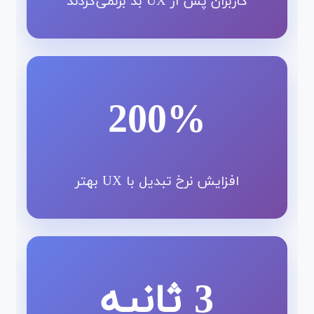
کاربران پس از UX بد برنمی‌گردند
200%
افزایش نرخ تبدیل با UX بهتر
3 ثانیه