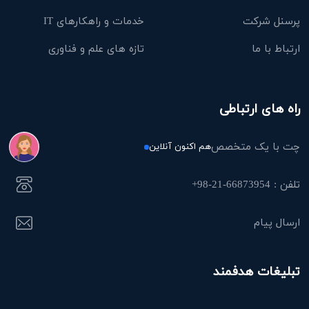
پرسنل شرکت
خدمات و راهکارهای IT
ارتباط با ما
تازه های علم و فناوری
راه های ارتباطی
چت با یک متخصص
هم اکنون آنلاین
تلفن : 66873954-21-98+
ارسال پیام
تبلیغات هدفمند