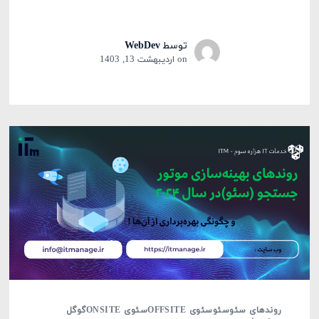
توسط
WebDev
on
اردیبهشت 13, 1403
روندهای سئو
سئو
سئوی OFFSITE
سئوی ONSITE
گوگل