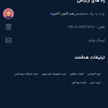
راه های ارتباطی
چت با یک متخصص
هم اکنون آنلاین
تلفن : 66873954-21-98+
ارسال پیام
تبلیغات هدفمند
دوره آموزشی
قیمت تیرآهن
خرید تجهیزات فیبر نوری
خرید شیرآلات بهداشتی
خرید نبشی
قیمت روز آهن